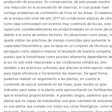
producción de azucares. En consecuencia, de esto puede resultar
una reducción en la acumulación de reservas, lo cual puede traer
consigo problemas de corrimiento de fruta en las áreas. Si hablam
de la producción total del año 2017 en condiciones atípicas de clim
como baja luminosidad con eventos muy continuos de lluvias, esto
repercutió considerablemente las productividades en el norte del p
debido a la suma de ambos factores. En situaciones como estas, n
queda utilizar las prácticas de manejo conocidas para aumentar la
capacidad fotosintética, que se basa en un conjunto de técnicas q
persiguen como objetivo mejorar el resultado de nuestra campaña,
puesto que la fotosíntesis como proceso altamente dependiente d
la luz no solo está relacionado a las condiciones climáticas, sino
también a las prácticas culturales que afectan la intercepción solar
para lograr eficiencia e incrementar las reservas. De igual forma,
podemos realizar un seguimiento a las plantas, en cuanto al
contenido de azúcar presente en las hojas, pues resulta un gran
indicador para saber si la planta está aprovechando los fertilizante
que le estamos proporcionando. A grandes rasgos, sabemos que u
planta que es capaz de metabolizar una gran cantidad de azúcares
es una planta que cumple con todos sus ciclos fisiológicos, como l
brotación, floración, cuaja, maduración y enraizamiento. Para reali