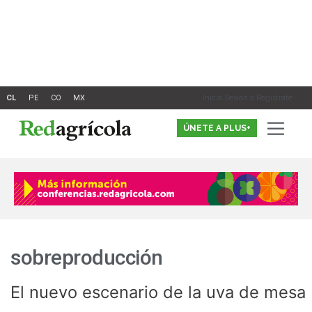
Ir
al
contenido
Inicia Sesión o Registrate
ÚNETE A PLUS+
sobreproducción
El nuevo escenario de la uva de mesa
El
nuevo