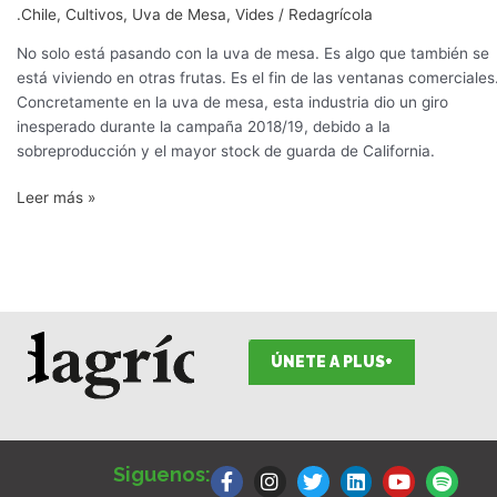
escenario
.Chile
,
Cultivos
,
Uva de Mesa
,
Vides
/
Redagrícola
de
No solo está pasando con la uva de mesa. Es algo que también se
la
está viviendo en otras frutas. Es el fin de las ventanas comerciales
uva
Concretamente en la uva de mesa, esta industria dio un giro
de
inesperado durante la campaña 2018/19, debido a la
mesa
sobreproducción y el mayor stock de guarda de California.
Leer más »
ÚNETE A PLUS+
F
I
T
L
Y
S
a
n
w
i
o
p
Siguenos:
c
s
i
n
u
o