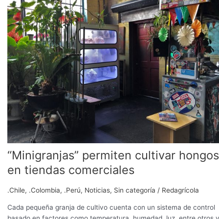
cultivar
hongos
en
tiendas
comerciales
“Minigranjas” permiten cultivar hongos
en tiendas comerciales
.Chile
,
.Colombia
,
.Perú
,
Noticias
,
Sin categoría
/
Redagrícola
Cada pequeña granja de cultivo cuenta con un sistema de control
basado en factores como temperatura, humedad, luz, entre otros y