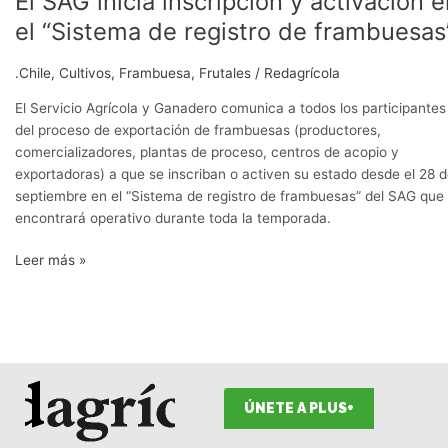
El SAG inicia inscripción y activación 
SAG
el “Sistema de registro de frambuesas
inicia
inscripción
.Chile
,
Cultivos
,
Frambuesa
,
Frutales
/
Redagrícola
y
activación
El Servicio Agrícola y Ganadero comunica a todos los participantes
en
del proceso de exportación de frambuesas (productores,
el
comercializadores, plantas de proceso, centros de acopio y
“Sistema
exportadoras) a que se inscriban o activen su estado desde el 28 
de
septiembre en el “Sistema de registro de frambuesas” del SAG que
registro
encontrará operativo durante toda la temporada.
de
Leer más »
frambuesas”
ÚNETE A PLUS+