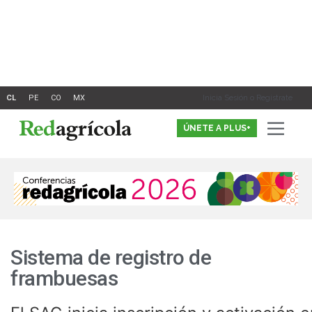
Ir
al
contenido
Inicia Sesión o Registrate
ÚNETE A PLUS+
Sistema de registro de
frambuesas
El