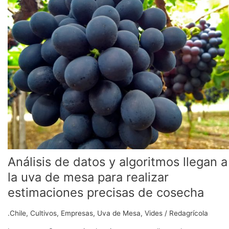
datos
y
algoritmos
llegan
a
la
uva
de
mesa
para
realizar
estimaciones
precisas
de
Análisis de datos y algoritmos llegan a
cosecha
la uva de mesa para realizar
estimaciones precisas de cosecha
.Chile
,
Cultivos
,
Empresas
,
Uva de Mesa
,
Vides
/
Redagrícola