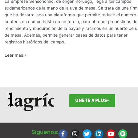
La empresa Sensonomic, de origen noruego, llega a los campos
sudamericanos de la mano de la uva de mesa. Se trata de una fir
que ha desarrollado una plataforma que permite reducir el número
conteos en campo hasta en un tercio, para obtener pronósticos de
rendimiento y maduración de la bayas y racimos en un huerto de 
de mesa. Además, permite generar bases de datos para tener
registros históricos del campo.
Leer más »
ÚNETE A PLUS+
F
I
T
L
Y
S
a
n
w
i
o
p
Siguenos:
c
s
i
n
u
o