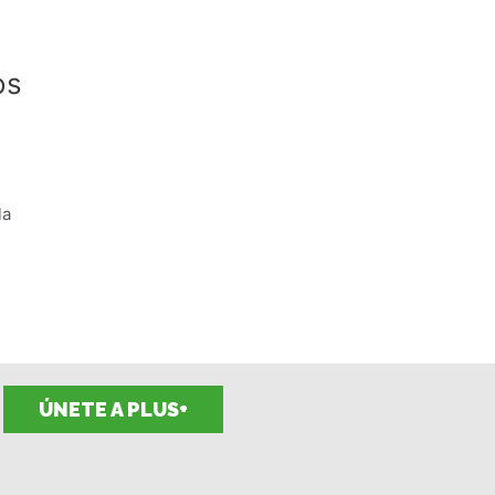
os
la
ÚNETE A PLUS+