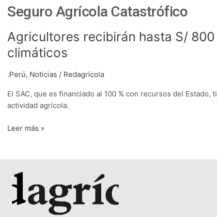
Seguro Agrícola Catastrófico
Agricultores
Agricultores recibirán hasta S/ 80
recibirán
climáticos
hasta
S/
.Perú
,
Noticias
/
Redagrícola
800
por
El SAC, que es financiado al 100 % con recursos del Estado, 
hectárea
actividad agrícola.
afectada
por
Leer más »
fenómenos
climáticos