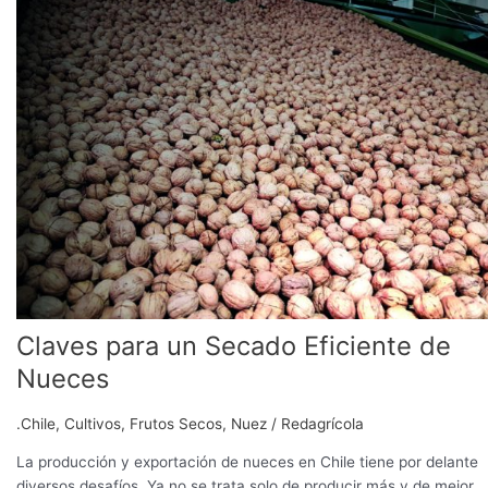
un
Secado
Eficiente
de
Nueces
Claves para un Secado Eficiente de
Nueces
.Chile
,
Cultivos
,
Frutos Secos
,
Nuez
/
Redagrícola
La producción y exportación de nueces en Chile tiene por delante
diversos desafíos. Ya no se trata solo de producir más y de mejor