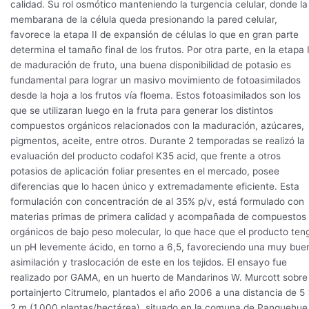
calidad. Su rol osmótico manteniendo la turgencia celular, donde la
membarana de la célula queda presionando la pared celular,
favorece la etapa II de expansión de células lo que en gran parte
determina el tamaño final de los frutos. Por otra parte, en la etapa I
de maduración de fruto, una buena disponibilidad de potasio es
fundamental para lograr un masivo movimiento de fotoasimilados
desde la hoja a los frutos vía floema. Estos fotoasimilados son los
que se utilizaran luego en la fruta para generar los distintos
compuestos orgánicos relacionados con la maduración, azúcares,
pigmentos, aceite, entre otros. Durante 2 temporadas se realizó la
evaluación del producto codafol K35 acid, que frente a otros
potasios de aplicación foliar presentes en el mercado, posee
diferencias que lo hacen único y extremadamente eficiente. Esta
formulación con concentración de al 35% p/v, está formulado con
materias primas de primera calidad y acompañada de compuestos
orgánicos de bajo peso molecular, lo que hace que el producto ten
un pH levemente ácido, en torno a 6,5, favoreciendo una muy bue
asimilación y traslocación de este en los tejidos. El ensayo fue
realizado por GAMA, en un huerto de Mandarinos W. Murcott sobre
portainjerto Citrumelo, plantados el año 2006 a una distancia de 5
2 m (1.000 plantas/hectárea), situado en la comuna de Panquehue