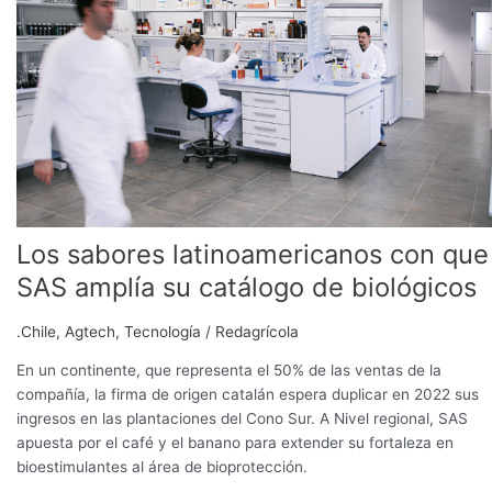
latinoamericanos
con
que
SAS
amplía
su
catálogo
de
biológicos
Los sabores latinoamericanos con que
SAS amplía su catálogo de biológicos
.Chile
,
Agtech
,
Tecnología
/
Redagrícola
En un continente, que representa el 50% de las ventas de la
compañía, la firma de origen catalán espera duplicar en 2022 sus
ingresos en las plantaciones del Cono Sur. A Nivel regional, SAS
apuesta por el café y el banano para extender su fortaleza en
bioestimulantes al área de bioprotección.