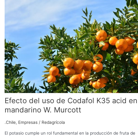
uso
de
Codafol
K35
acid
en
mandarino
W.
Murcott
Efecto del uso de Codafol K35 acid en
mandarino W. Murcott
.Chile
,
Empresas
/
Redagrícola
El potasio cumple un rol fundamental en la producción de fruta de