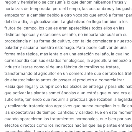
región y hemisferio se consumía lo que denominábamos frutas y
hortalizas de temporada, pero el tiempo, las costumbres y los gust
empezaron a cambiar debido a otro vocablo que entró a formar pa
del día a día, la globalización. La globalización llegó también a los
frutos del campo, los cuales eran apetecibles todos ellos en las
distintas épocas y estaciones del año, no importando cuál era su
procedencia ni su forma de cultivo, con tal de complacer a nuestro
paladar y saciar a nuestro estómago. Para poder cultivar de una
forma más rápida, más lenta o en una estación del año, la cual no
correspondía con sus estados fenológicos, la agricultura empezó a
industrializarse como si de una fábrica de tornillos se tratara,
transformando al agricultor en un comerciante que cerraba los trat
de abastecimiento antes de poseer el producto a comercializar.
Había que llegar y cumplir con los plazos de entrega y para ello ha
que activar las plantas sometiéndolas a un estrés que nunca era el
suficiente, teniendo que recurrir a prácticas que rozaban la legalid
y realizando tratamientos agresivos que nunca cumplían lo suficien
las expectativas de tiempo, cantidad y calidad. Fue en este mome
cuando aparecieron los tratamientos hormonales, que bien por sus
efectos directos como los indirectos hacían que las plantas entras
en producción, fuera de época, más temprano, más tardías, con lo