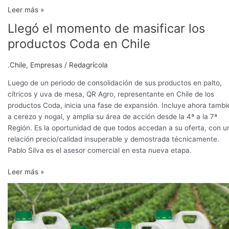
Leer más »
Llegó el momento de masificar los
Llegó
el
productos Coda en Chile
momento
de
.Chile
,
Empresas
/
Redagrícola
masificar
los
Luego de un periodo de consolidación de sus productos en palto,
productos
cítricos y uva de mesa, QR Agro, representante en Chile de los
Coda
productos Coda, inicia una fase de expansión. Incluye ahora tambi
en
a cerezo y nogal, y amplía su área de acción desde la 4ª a la 7ª
Chile
Región. Es la oportunidad de que todos accedan a su oferta, con u
relación precio/calidad insuperable y demostrada técnicamente.
Pablo Silva es el asesor comercial en esta nueva etapa.
Leer más »
Bioestimulación
sin
hormonas