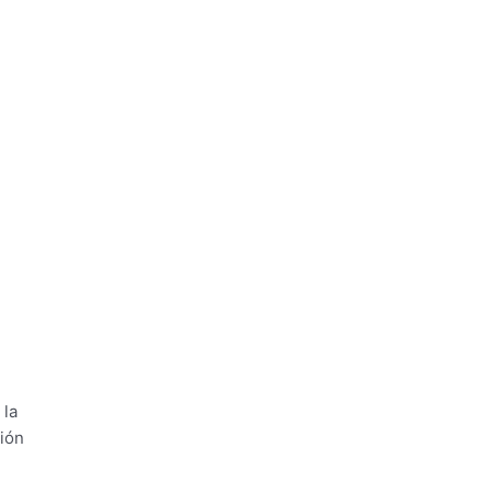
 la
ción