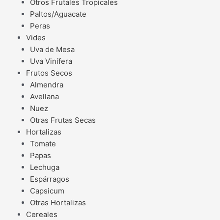
Otros Frutales Tropicales
Paltos/Aguacate
Peras
Vides
Uva de Mesa
Uva Vinífera
Frutos Secos
Almendra
Avellana
Nuez
Otras Frutas Secas
Hortalizas
Tomate
Papas
Lechuga
Espárragos
Capsicum
Otras Hortalizas
Cereales