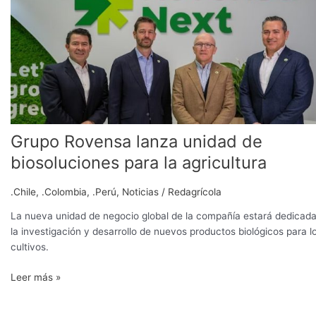
lanza
unidad
de
biosoluciones
para
la
agricultura
Grupo Rovensa lanza unidad de
biosoluciones para la agricultura
.Chile
,
.Colombia
,
.Perú
,
Noticias
/
Redagrícola
La nueva unidad de negocio global de la compañía estará dedicada
la investigación y desarrollo de nuevos productos biológicos para l
cultivos.
Leer más »