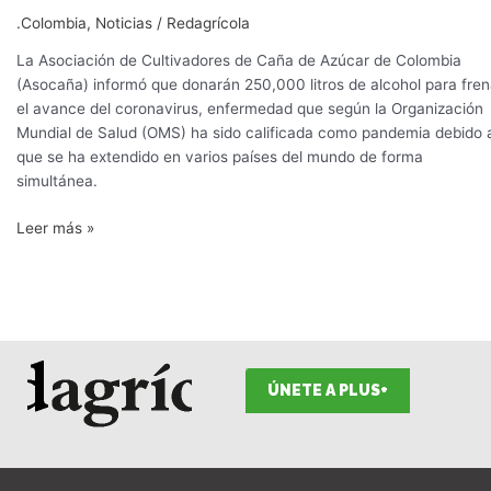
.Colombia
,
Noticias
/
Redagrícola
La Asociación de Cultivadores de Caña de Azúcar de Colombia
(Asocaña) informó que donarán 250,000 litros de alcohol para fren
el avance del coronavirus, enfermedad que según la Organización
Mundial de Salud (OMS) ha sido calificada como pandemia debido 
que se ha extendido en varios países del mundo de forma
simultánea.
Leer más »
ÚNETE A PLUS+
F
I
T
L
Y
S