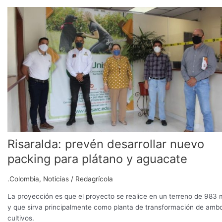
Risaralda:
prevén
desarrollar
nuevo
packing
para
plátano
y
aguacate
Risaralda: prevén desarrollar nuevo
packing para plátano y aguacate
.Colombia
,
Noticias
/
Redagrícola
La proyección es que el proyecto se realice en un terreno de 983
y que sirva principalmente como planta de transformación de amb
cultivos.