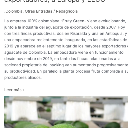
.Colombia
,
Otras Entradas
/
Redagrícola
La empresa 100% colombiana -Fruty Green- viene evolucionando,
junto a la industria del aguacate de exportación, desde 2007. Hoy
con tres fincas productivas, dos en Risaralda y una en Antioquia, y
una empacadora recientemente inaugurada, en las estadísticas de
2019 ya aparece en el séptimo lugar de los mayores exportadores 
aguacate de Colombia. La empacadora viene en funcionamiento
desde noviembre de 2019, en tanto las fincas relacionadas a la
sociedad propietaria del packing van aumentando progresivament
su productividad. En paralelo la planta procesa fruta comprada a s
productores aliados.
Leer más »
Aguacate:
Risaralda
aumenta
su
atractivo