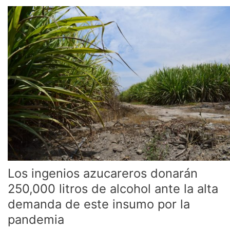
Los
ingenios
azucareros
donarán
250,000
litros
de
alcohol
ante
la
alta
demanda
de
este
insumo
Los ingenios azucareros donarán
por
250,000 litros de alcohol ante la alta
la
demanda de este insumo por la
pandemia
pandemia