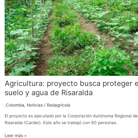
busca
proteger
el
suelo
y
agua
de
Risaralda
Agricultura: proyecto busca proteger e
suelo y agua de Risaralda
.Colombia
,
Noticias
/
Redagrícola
El proyecto es ejecutado por la Corporación Autónoma Regional de
Risaralda (Carder). Este año se trabajó con 90 personas.
Leer más »