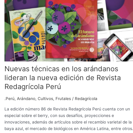
en
los
arándanos
lideran
la
nueva
edición
de
Revista
Redagrícola
Nuevas técnicas en los arándanos
Perú
lideran la nueva edición de Revista
Redagrícola Perú
.Perú
,
Arándano
,
Cultivos
,
Frutales
/
Redagrícola
La edición número 86 de Revista Redagrícola Perú cuenta con un
especial sobre el berry, con sus desafíos, proyecciones e
innovaciones, además de artículos sobre el recambio varietal de la
baya azul, el mercado de biológicos en América Latina, entre otros