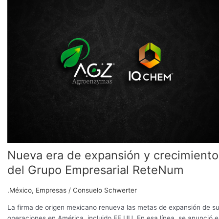
de
expansión
y
crecimiento
del
Grupo
Empresarial
ReteNum
Nueva era de expansión y crecimiento
del Grupo Empresarial ReteNum
.México
,
Empresas
/
Consuelo Schwerter
La firma de origen mexicano renueva las metas de expansión de s
operaciones en América, incluido EE UU. En esa línea, se anunció e