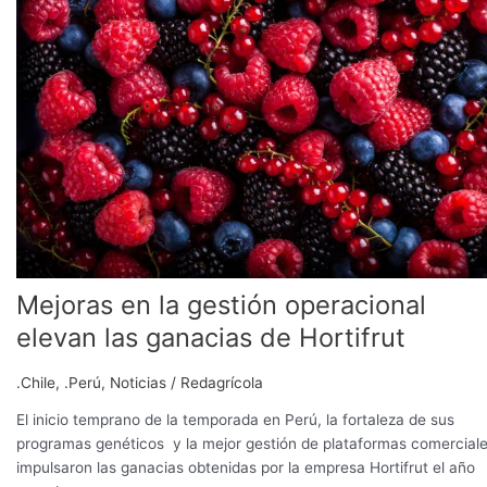
la
gestión
operacional
elevan
las
ganacias
de
Hortifrut
Mejoras en la gestión operacional
elevan las ganacias de Hortifrut
.Chile
,
.Perú
,
Noticias
/
Redagrícola
El inicio temprano de la temporada en Perú, la fortaleza de sus
programas genéticos y la mejor gestión de plataformas comercial
impulsaron las ganacias obtenidas por la empresa Hortifrut el año