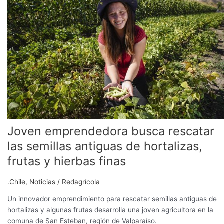
busca
rescatar
las
semillas
antiguas
de
hortalizas,
frutas
y
hierbas
finas
Joven emprendedora busca rescatar
las semillas antiguas de hortalizas,
frutas y hierbas finas
.Chile
,
Noticias
/
Redagrícola
Un innovador emprendimiento para rescatar semillas antiguas de
hortalizas y algunas frutas desarrolla una joven agricultora en la
comuna de San Esteban, región de Valparaíso.