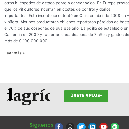
otros huéspedes de estado pobre o desconocido. En Europa provo
que los viticultores incurran en costes de control y daños
importantes. Este insecto se detectó en Chile en abril de 2008 en v
vinífera. Algunos productores chilenos reportaron pérdidas de hast
el 70% de sus cosechas de uva ese año. La polilla se estableció en
California en 2009 y fue erradicada después de 7 años y gastos d
más de $ 100.000.000.
Leer más »
ÚNETE A PLUS+
F
I
T
L
Y
S
a
n
w
i
o
p
Siguenos: