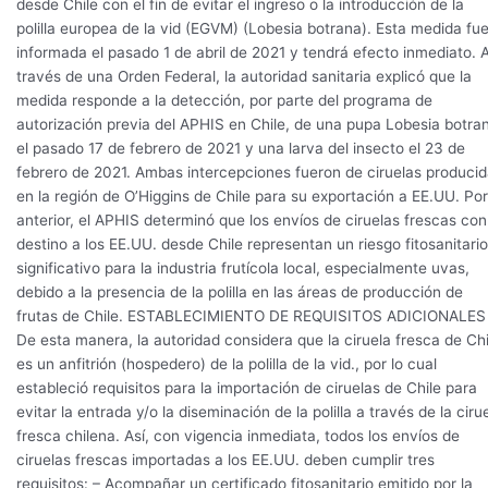
desde Chile con el fin de evitar el ingreso o la introducción de la
polilla europea de la vid (EGVM) (Lobesia botrana). Esta medida fu
informada el pasado 1 de abril de 2021 y tendrá efecto inmediato. 
través de una Orden Federal, la autoridad sanitaria explicó que la
medida responde a la detección, por parte del programa de
autorización previa del APHIS en Chile, de una pupa Lobesia botra
el pasado 17 de febrero de 2021 y una larva del insecto el 23 de
febrero de 2021. Ambas intercepciones fueron de ciruelas produci
en la región de O’Higgins de Chile para su exportación a EE.UU. Por
anterior, el APHIS determinó que los envíos de ciruelas frescas con
destino a los EE.UU. desde Chile representan un riesgo fitosanitario
significativo para la industria frutícola local, especialmente uvas,
debido a la presencia de la polilla en las áreas de producción de
frutas de Chile. ESTABLECIMIENTO DE REQUISITOS ADICIONALES
De esta manera, la autoridad considera que la ciruela fresca de Chi
es un anfitrión (hospedero) de la polilla de la vid., por lo cual
estableció requisitos para la importación de ciruelas de Chile para
evitar la entrada y/o la diseminación de la polilla a través de la ciru
fresca chilena. Así, con vigencia inmediata, todos los envíos de
ciruelas frescas importadas a los EE.UU. deben cumplir tres
requisitos: – Acompañar un certificado fitosanitario emitido por la