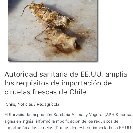
de
EE.UU.
amplía
los
requisitos
de
importación
de
ciruelas
frescas
de
Autoridad sanitaria de EE.UU. amplía
Chile
los requisitos de importación de
ciruelas frescas de Chile
.Chile
,
Noticias
/
Redagrícola
El Servicio de Inspección Sanitaria Animal y Vegetal (APHIS por su
siglas en inglés) informó la modificación de los requisitos de
importación a las ciruelas (Prunus domestica) importadas a EE.UU.