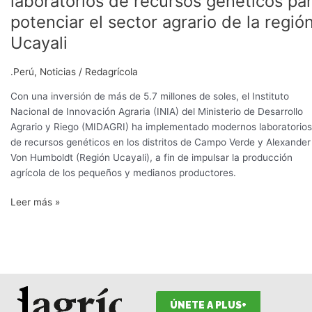
laboratorios de recursos genéticos pa
modernos
potenciar el sector agrario de la regió
laboratorios
de
Ucayali
recursos
genéticos
.Perú
,
Noticias
/
Redagrícola
para
Con una inversión de más de 5.7 millones de soles, el Instituto
potenciar
Nacional de Innovación Agraria (INIA) del Ministerio de Desarrollo
el
Agrario y Riego (MIDAGRI) ha implementado modernos laboratorios
sector
de recursos genéticos en los distritos de Campo Verde y Alexander
agrario
Von Humboldt (Región Ucayali), a fin de impulsar la producción
de
agrícola de los pequeños y medianos productores.
la
región
Leer más »
Ucayali
ÚNETE A PLUS+