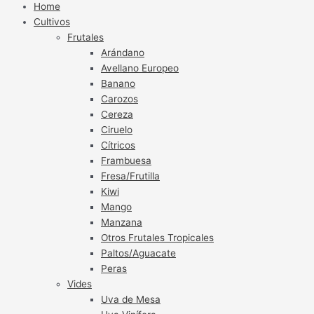
Home
Cultivos
Frutales
Arándano
Avellano Europeo
Banano
Carozos
Cereza
Ciruelo
Cítricos
Frambuesa
Fresa/Frutilla
Kiwi
Mango
Manzana
Otros Frutales Tropicales
Paltos/Aguacate
Peras
Vides
Uva de Mesa