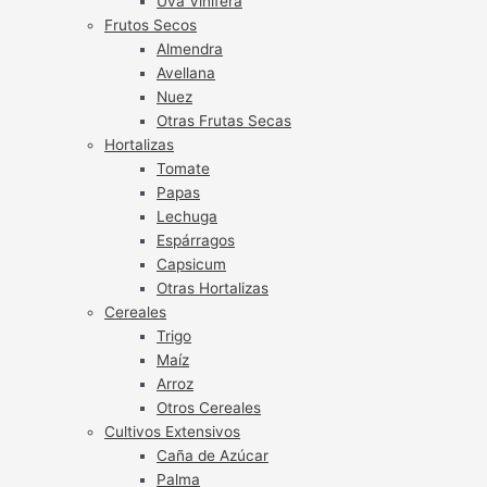
Uva Vinífera
Frutos Secos
Almendra
Avellana
Nuez
Otras Frutas Secas
Hortalizas
Tomate
Papas
Lechuga
Espárragos
Capsicum
Otras Hortalizas
Cereales
Trigo
Maíz
Arroz
Otros Cereales
Cultivos Extensivos
Caña de Azúcar
Palma