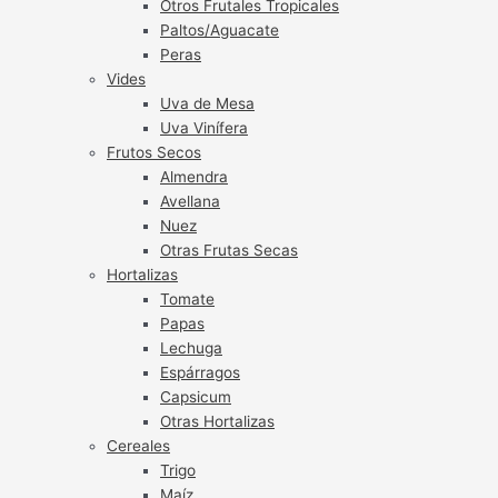
Otros Frutales Tropicales
Paltos/Aguacate
Peras
Vides
Uva de Mesa
Uva Vinífera
Frutos Secos
Almendra
Avellana
Nuez
Otras Frutas Secas
Hortalizas
Tomate
Papas
Lechuga
Espárragos
Capsicum
Otras Hortalizas
Cereales
Trigo
Maíz