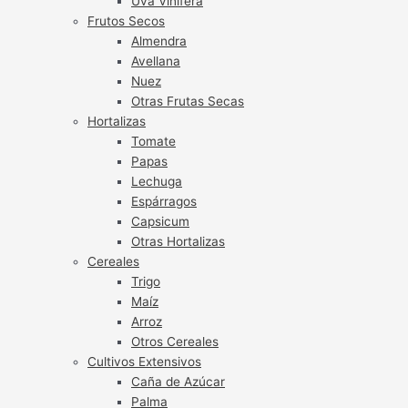
Uva Vinífera
Frutos Secos
Almendra
Avellana
Nuez
Otras Frutas Secas
Hortalizas
Tomate
Papas
Lechuga
Espárragos
Capsicum
Otras Hortalizas
Cereales
Trigo
Maíz
Arroz
Otros Cereales
Cultivos Extensivos
Caña de Azúcar
Palma