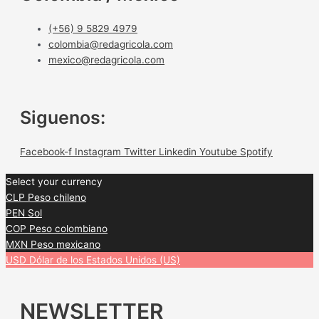
(+56) 9 5829 4979
colombia@redagricola.com
mexico@redagricola.com
Siguenos:
Facebook-f
Instagram
Twitter
Linkedin
Youtube
Spotify
Select your currency
CLP
Peso chileno
PEN
Sol
COP
Peso colombiano
MXN
Peso mexicano
USD
Dólar de los Estados Unidos (US)
NEWSLETTER