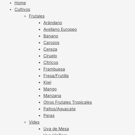
Home
Cultivos
Frutales
Arándano
Avellano Europeo
Banano
Carozos
Cereza
Ciruelo
Cítricos
Frambuesa
Fresa/Frutilla
Kiwi
Mango
Manzana
Otros Frutales Tropicales
Paltos/Aguacate
Peras
Vides
Uva de Mesa