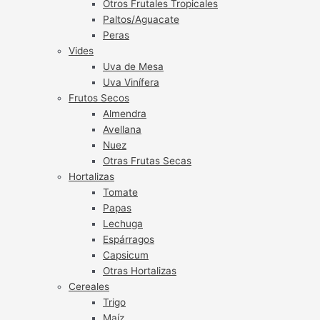
Otros Frutales Tropicales
Paltos/Aguacate
Peras
Vides
Uva de Mesa
Uva Vinífera
Frutos Secos
Almendra
Avellana
Nuez
Otras Frutas Secas
Hortalizas
Tomate
Papas
Lechuga
Espárragos
Capsicum
Otras Hortalizas
Cereales
Trigo
Maíz