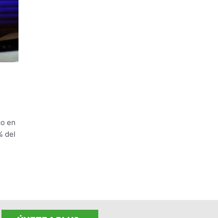
co en
% del