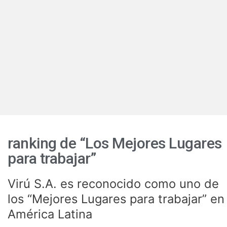
ranking de “Los Mejores Lugares
para trabajar”
Virú S.A. es reconocido como uno de
Virú
S.A.
los “Mejores Lugares para trabajar” en
es
América Latina
reconocido
como