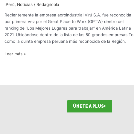
.Perú
,
Noticias
/
Redagrícola
uno
de
Recientemente la empresa agroindustrial Virú S.A. fue reconocida
los
por primera vez por el Great Place to Work (GPTW) dentro del
“Mejores
ranking de “Los Mejores Lugares para trabajar” en América Latina
Lugares
2021. Ubicándose dentro de la lista de las 50 grandes empresas To
para
como la quinta empresa peruana más reconocida de la Región.
trabajar”
en
Leer más »
América
Latina
ÚNETE A PLUS+