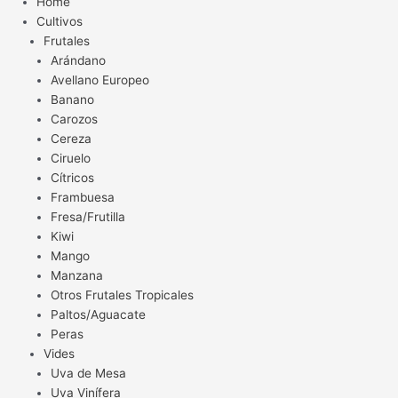
Home
Cultivos
Frutales
Arándano
Avellano Europeo
Banano
Carozos
Cereza
Ciruelo
Cítricos
Frambuesa
Fresa/Frutilla
Kiwi
Mango
Manzana
Otros Frutales Tropicales
Paltos/Aguacate
Peras
Vides
Uva de Mesa
Uva Vinífera