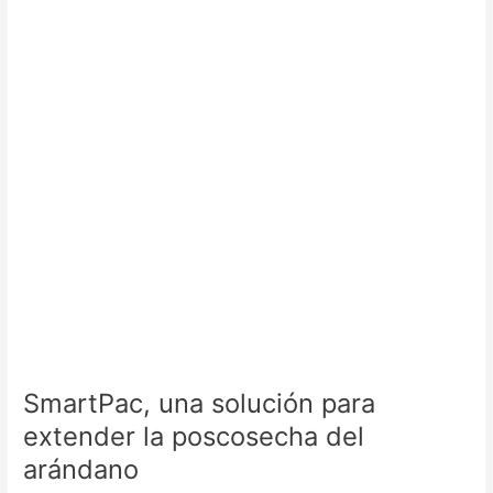
para
extender
la
poscosecha
del
arándano
SmartPac, una solución para
extender la poscosecha del
arándano