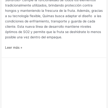
Sulfuroso- cumple la funcionalidad de todos los elementos
tradicionalmente utilizados, brindando protección contra
hongos y manteniendo la frescura de la fruta. Además, gracias
a su tecnología flexible, Quimas busca adaptar el diseño a las
condiciones de enfriamiento, transporte y guarda de cada
cliente. Esta nueva línea de desarrollo mantiene niveles
óptimos de SO2 y permite que la fruta se deshidrate lo menos
posible una vez dentro del empaque.
Leer más »
I+D
para
la
mejor
llegada
de
la
uva
de