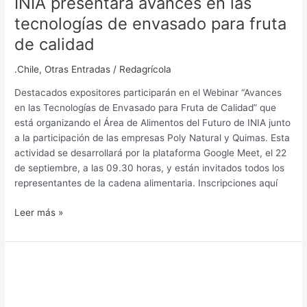
INIA presentará avances en las
presentará
tecnologías de envasado para fruta
avances
de calidad
en
las
.Chile
,
Otras Entradas
/
Redagrícola
tecnologías
de
Destacados expositores participarán en el Webinar “Avances
envasado
en las Tecnologías de Envasado para Fruta de Calidad” que
para
está organizando el Área de Alimentos del Futuro de INIA junto
fruta
a la participación de las empresas Poly Natural y Quimas. Esta
de
actividad se desarrollará por la plataforma Google Meet, el 22
calidad
de septiembre, a las 09.30 horas, y están invitados todos los
representantes de la cadena alimentaria. Inscripciones aquí
Leer más »
SmartPac,
una
solución