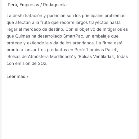
.Perú
,
Empresas
/
Redagrícola
La deshidratación y pudrición son los principales problemas
que afectan a la fruta que recorre largos trayectos hasta
llegar al mercado de destino. Con el objetivo de mitigarlos es
que Quimas ha desarrollado SmartPac, un embalaje que
protege y extiende la vida de los arándanos. La firma está
pronto a lanzar tres productos en Perú: ‘Láminas Pallet’,
‘Bolsas de Atmósfera Modificada’ y ‘Bolsas Ventiladas’, todas
con emisión de SO2.
Leer más »
Soluciones
ajustadas
a
las
necesidades
de