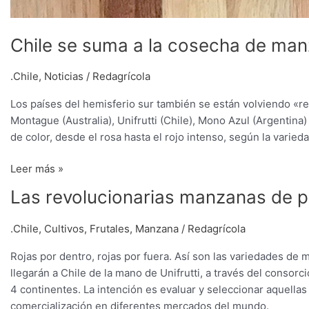
Chile se suma a la cosecha de man
.Chile
,
Noticias
/
Redagrícola
Los países del hemisferio sur también se están volviendo «re
Montague (Australia), Unifrutti (Chile), Mono Azul (Argentin
de color, desde el rosa hasta el rojo intenso, según la varieda
Leer más »
Las
Las revolucionarias manzanas de pu
revolucionarias
manzanas
.Chile
,
Cultivos
,
Frutales
,
Manzana
/
Redagrícola
de
Rojas por dentro, rojas por fuera. Así son las variedades de
pulpa
llegarán a Chile de la mano de Unifrutti, a través del consor
roja
4 continentes. La intención es evaluar y seleccionar aquella
llegan
comercialización en diferentes mercados del mundo.
a