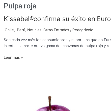
Pulpa roja
Kissabel®confirma
Kissabel®confirma su éxito en Eur
su
éxito
.Chile
,
.Perú
,
Noticias
,
Otras Entradas
/
Redagrícola
en
Son cada vez más los consumidores y minoristas que en Euro
Europa
la entusiasmarte nueva gama de manzanas de pulpa roja y ros
Leer más »
Avanza
en
Chile
el
cultivo
de
las
variedades