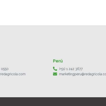
Perú
1 0550
(+51) 1 242 3677
redagricola.com
marketingperu@redagricola.