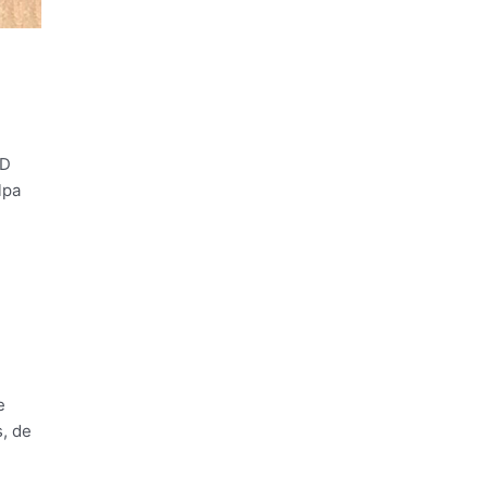
ED
lpa
e
s, de