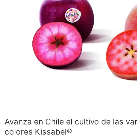
de
manzanas
de
pulpas
de
colores
Kissabel®
Avanza en Chile el cultivo de las 
colores Kissabel®