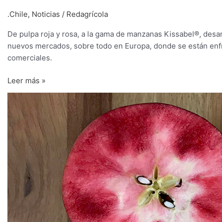
.Chile
,
Noticias
/
Redagrícola
De pulpa roja y rosa, a la gama de manzanas Kissabel®, desar
nuevos mercados, sobre todo en Europa, donde se están enf
comerciales.
Leer más »
Chile
se
suma
a
la
cosecha
de
manzanas
de
pulpa
roja