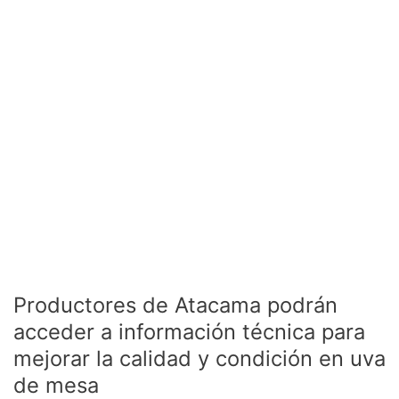
información
técnica
para
mejorar
la
calidad
y
condición
en
uva
de
mesa
Productores de Atacama podrán
acceder a información técnica para
mejorar la calidad y condición en uva
de mesa