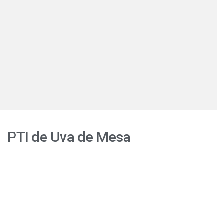
PTI de Uva de Mesa
Productores
de
Atacama
podrán
acceder
a