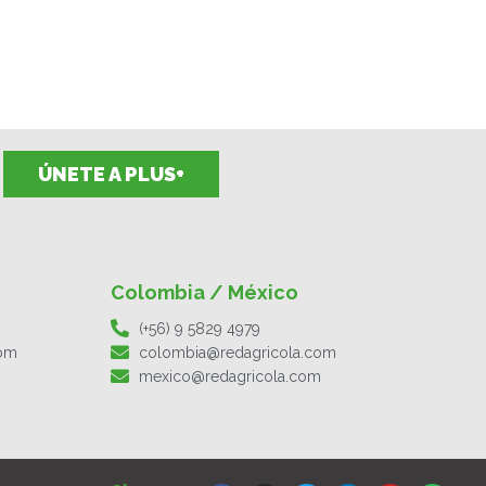
ÚNETE A PLUS+
Colombia / México
(+56) 9 5829 4979
com
colombia@redagricola.com
mexico@redagricola.com
F
I
T
L
Y
S