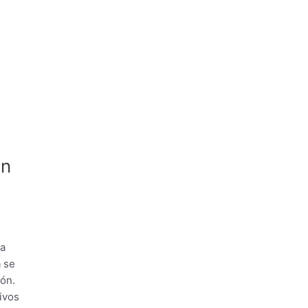
un
la
a se
ión.
ivos