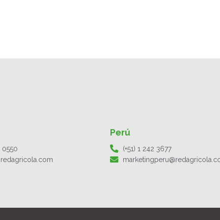
Perú
1 0550
(+51) 1 242 3677
redagricola.com
marketingperu@redagricola.