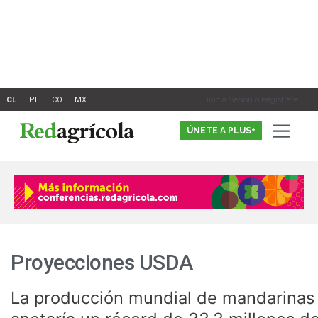
Ir
al
contenido
Inicia Sesión o Registrate
ÚNETE A PLUS+
Proyecciones USDA
La producción mundial de mandarinas
La
producción