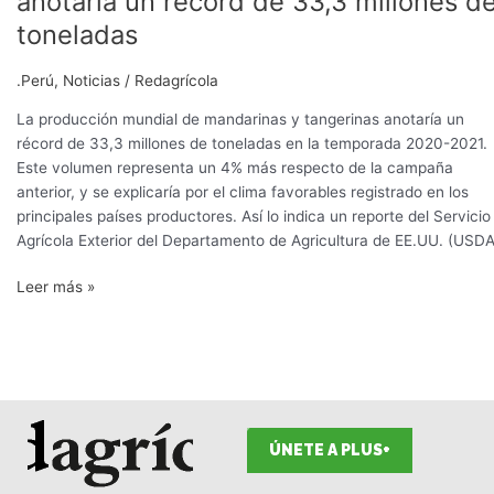
anotaría un récord de 33,3 millones d
mundial
toneladas
de
mandarinas
.Perú
,
Noticias
/
Redagrícola
anotaría
un
La producción mundial de mandarinas y tangerinas anotaría un
récord
récord de 33,3 millones de toneladas en la temporada 2020-2021.
de
Este volumen representa un 4% más respecto de la campaña
33,3
anterior, y se explicaría por el clima favorables registrado en los
millones
principales países productores. Así lo indica un reporte del Servicio
de
Agrícola Exterior del Departamento de Agricultura de EE.UU. (USDA
toneladas
Leer más »
ÚNETE A PLUS+