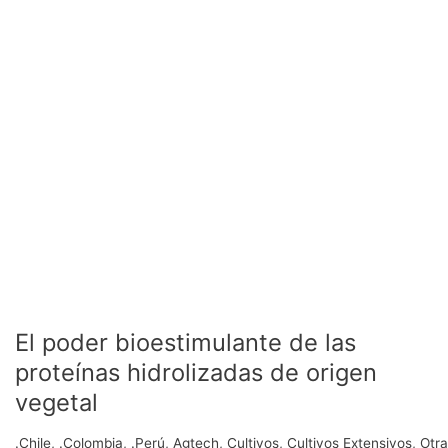
hidrolizadas
de
origen
vegetal
El poder bioestimulante de las
proteínas hidrolizadas de origen
vegetal
.Chile
,
.Colombia
,
.Perú
,
Agtech
,
Cultivos
,
Cultivos Extensivos
,
Otra