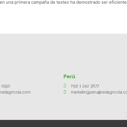
, en una primera campaña de testeo ha demostrado ser eficiente
Perú
1 0550
(+51) 1 242 3677
redagricola.com
marketingperu@redagricola.