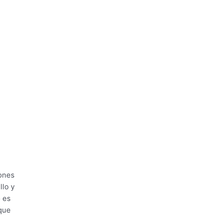
iones
llo y
o es
que