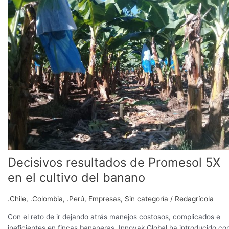
de
Promesol
5X
en
el
cultivo
del
banano
Decisivos resultados de Promesol 5X
en el cultivo del banano
.Chile
,
.Colombia
,
.Perú
,
Empresas
,
Sin categoría
/
Redagrícola
Con el reto de ir dejando atrás manejos costosos, complicados e
ineficientes en fincas bananeras, Innovak Global ha introducido co