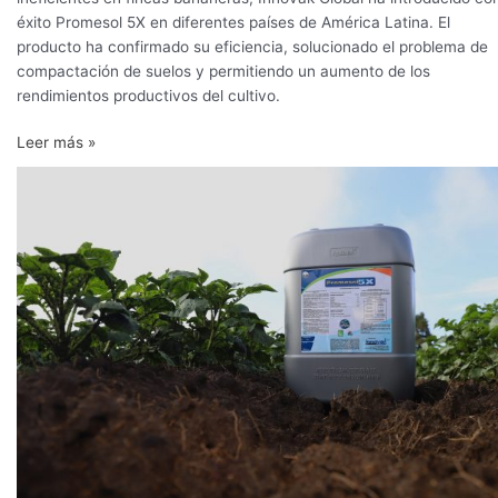
éxito Promesol 5X en diferentes países de América Latina. El
producto ha confirmado su eficiencia, solucionado el problema de
compactación de suelos y permitiendo un aumento de los
rendimientos productivos del cultivo.
Leer más »
Promesol
5X
y
Promesol
Ca,
rápidos
y
contundentes
resultados
con
un
manejo
más
sencillo