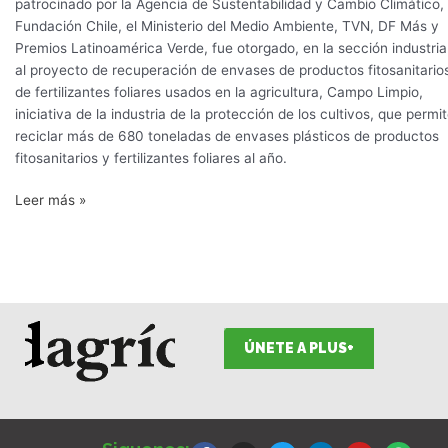
patrocinado por la Agencia de Sustentabilidad y Cambio Climático,
Fundación Chile, el Ministerio del Medio Ambiente, TVN, DF Más y
Premios Latinoamérica Verde, fue otorgado, en la sección industrial
al proyecto de recuperación de envases de productos fitosanitario
de fertilizantes foliares usados en la agricultura, Campo Limpio,
iniciativa de la industria de la protección de los cultivos, que permi
reciclar más de 680 toneladas de envases plásticos de productos
fitosanitarios y fertilizantes foliares al año.
Leer más »
ÚNETE A PLUS+
F
I
T
L
Y
S
a
n
w
i
o
p