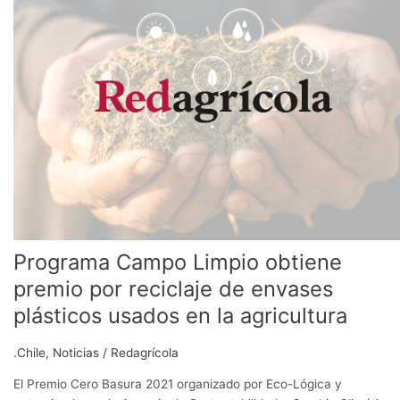
Limpio
obtiene
premio
por
reciclaje
de
envases
plásticos
usados
en
la
agricultura
Programa Campo Limpio obtiene
premio por reciclaje de envases
plásticos usados en la agricultura
.Chile
,
Noticias
/
Redagrícola
El Premio Cero Basura 2021 organizado por Eco-Lógica y