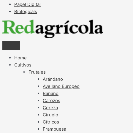
Papel Digital
Biologicals
Home
Cultivos
Frutales
Arándano
Avellano Europeo
Banano
Carozos
Cereza
Ciruelo
Cítricos
Frambuesa