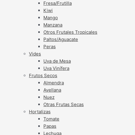
Fresa/Frutilla
Kiwi
Mango
Manzana
Otros Frutales Tropicales
Paltos/Aguacate
Peras
Vides
Uva de Mesa
Uva Vinífera
Frutos Secos
Almendra
Avellana
Nuez
Otras Frutas Secas
Hortalizas
Tomate
Papas
Lechuga