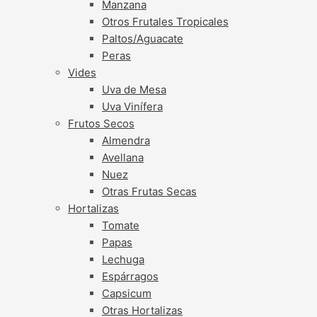
Manzana
Otros Frutales Tropicales
Paltos/Aguacate
Peras
Vides
Uva de Mesa
Uva Vinífera
Frutos Secos
Almendra
Avellana
Nuez
Otras Frutas Secas
Hortalizas
Tomate
Papas
Lechuga
Espárragos
Capsicum
Otras Hortalizas