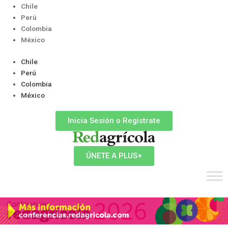
Ir
Chile
al
Perú
contenido
Colombia
México
Chile
Perú
Colombia
México
Inicia Sesión o Registrate
ÚNETE A PLUS+