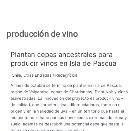
producción de vino
Plantan cepas ancestrales para
Plantan
cepas
producir vinos en Isla de Pascua
ancestrales
para
.Chile
,
Otras Entradas
/
Redagrícola
producir
vinos
A fines de octubre se terminó de plantar en Isla de Pascua,
en
región de Valparaíso, cepas de Chardonnay, Pinot Noir y vides
Isla
asilvestradas. La innovación del proyecto es producir vino –
de
de calidad, con características diferenciadoras, tanto en el
Pascua
origen y en la variedad de uva – en un territorio que hasta el
momento no lo hace por sus condiciones extremas de clima y
suelo; además de descubrir una potencial cepa que hasta la
fecha se desconoce su huella genética.