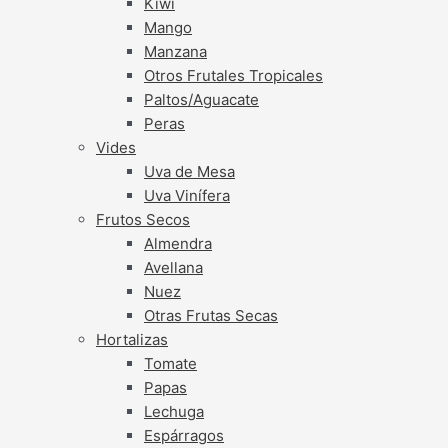
Kiwi
Mango
Manzana
Otros Frutales Tropicales
Paltos/Aguacate
Peras
Vides
Uva de Mesa
Uva Vinífera
Frutos Secos
Almendra
Avellana
Nuez
Otras Frutas Secas
Hortalizas
Tomate
Papas
Lechuga
Espárragos