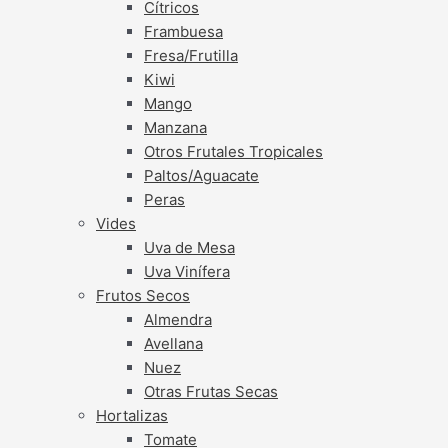
Cítricos
Frambuesa
Fresa/Frutilla
Kiwi
Mango
Manzana
Otros Frutales Tropicales
Paltos/Aguacate
Peras
Vides
Uva de Mesa
Uva Vinífera
Frutos Secos
Almendra
Avellana
Nuez
Otras Frutas Secas
Hortalizas
Tomate