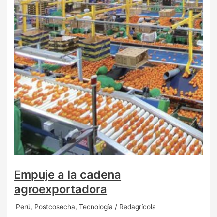
Empuje a la cadena
agroexportadora
.Perú
,
Postcosecha
,
Tecnología
/
Redagrícola