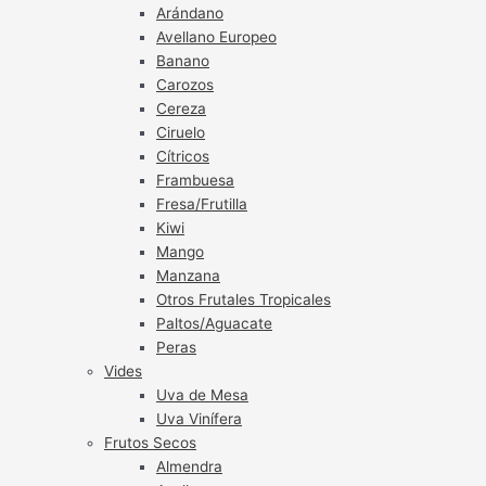
Arándano
Avellano Europeo
Banano
Carozos
Cereza
Ciruelo
Cítricos
Frambuesa
Fresa/Frutilla
Kiwi
Mango
Manzana
Otros Frutales Tropicales
Paltos/Aguacate
Peras
Vides
Uva de Mesa
Uva Vinífera
Frutos Secos
Almendra