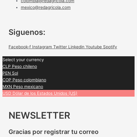
colombia@redagricola.com
mexico@redagricola.com
Siguenos:
Facebook-f
Instagram
Twitter
Linkedin
Youtube
Spotify
Select your currency
CLP
Peso chileno
PEN
Sol
COP
Peso colombiano
MXN
Peso mexicano
USD
Dólar de los Estados Unidos (US)
NEWSLETTER
Gracias por registrar tu correo