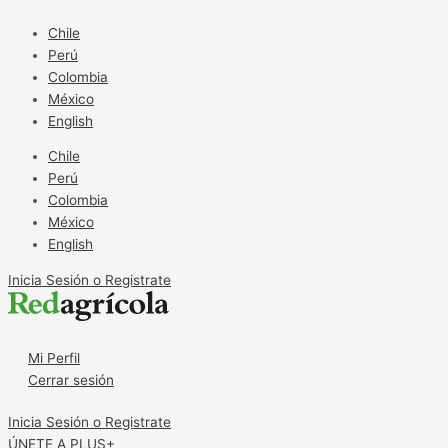
Ir
Empuje
al
a
Chile
contenido
la
Perú
cadena
Colombia
agroexportadora
México
English
Chile
Perú
Colombia
México
English
Inicia Sesión o Registrate
Mi Perfil
Cerrar sesión
Inicia Sesión o Registrate
ÚNETE A PLUS+