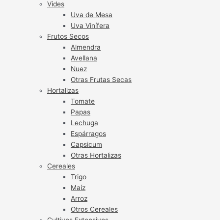
Vides
Uva de Mesa
Uva Vinífera
Frutos Secos
Almendra
Avellana
Nuez
Otras Frutas Secas
Hortalizas
Tomate
Papas
Lechuga
Espárragos
Capsicum
Otras Hortalizas
Cereales
Trigo
Maíz
Arroz
Otros Cereales
Cultivos Extensivos