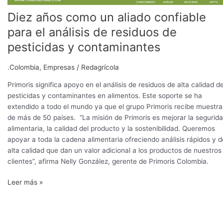
como
Diez años como un aliado confiable
un
aliado
para el análisis de residuos de
confiable
pesticidas y contaminantes
para
el
.Colombia
,
Empresas
/
Redagrícola
análisis
de
Primoris significa apoyo en el análisis de residuos de alta calidad d
residuos
pesticidas y contaminantes en alimentos. Este soporte se ha
de
extendido a todo el mundo ya que el grupo Primoris recibe muestra
pesticidas
de más de 50 países. “La misión de Primoris es mejorar la segurid
y
alimentaria, la calidad del producto y la sostenibilidad. Queremos
contaminantes
apoyar a toda la cadena alimentaria ofreciendo análisis rápidos y d
alta calidad que dan un valor adicional a los productos de nuestros
clientes”, afirma Nelly González, gerente de Primoris Colombia.
Leer más »