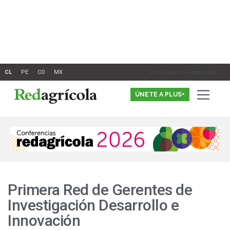
Ir
al
contenido
Inicia Sesión o Registrate
ÚNETE A PLUS+
Primera Red de Gerentes de
Investigación Desarrollo e
Innovación