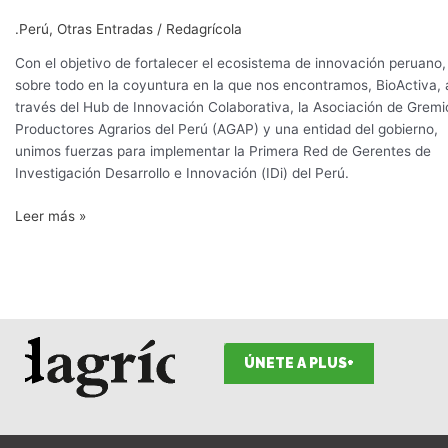
.Perú
,
Otras Entradas
/
Redagrícola
Con el objetivo de fortalecer el ecosistema de innovación peruano,
sobre todo en la coyuntura en la que nos encontramos, BioActiva, 
través del Hub de Innovación Colaborativa, la Asociación de Gremi
Productores Agrarios del Perú (AGAP) y una entidad del gobierno,
unimos fuerzas para implementar la Primera Red de Gerentes de
Investigación Desarrollo e Innovación (IDi) del Perú.
Leer más »
ÚNETE A PLUS+
F
I
T
L
Y
S