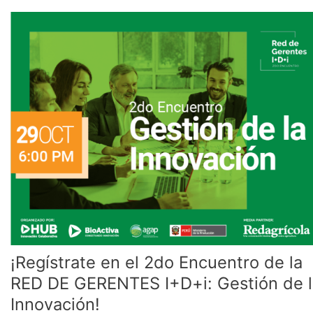
¡Regístrate
en
el
2do
Encuentro
de
la
RED
DE
GERENTES
I+D+i:
Gestión
de
la
Innovación!
¡Regístrate en el 2do Encuentro de la
RED DE GERENTES I+D+i: Gestión de l
Innovación!