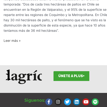
temporada: “Dos de cada tres hectáreas de paltos en Chile se
encuentran en la Región de Valparaíso, y el 95% de la superficie se
reparte entre las regiones de Coquimbo y la Metropolitana. En Chil
hay 30 mil hectáreas de palto, y el fenómeno que se ha visto es la
disminución de la superficie de esta especie, ya que hace 10 años
teníamos más de 36 mil hectáreas”.
Leer más »
ÚNETE A PLUS+
F
I
T
L
Y
S
a
n
w
i
o
p
Siguenos:
c
s
i
n
u
o