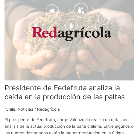
Fedefruta
analiza
la
caída
en
la
producción
de
las
paltas
Presidente de Fedefruta analiza la
caída en la producción de las paltas
.Chile
,
Noticias
/
Redagrícola
El presidente de Fedefruta, Jorge Valenzuela realizó un detallado
análisis de la actual producción de la palta chilena. Entre algunos d
los puntos destacados están la menor producción en la última