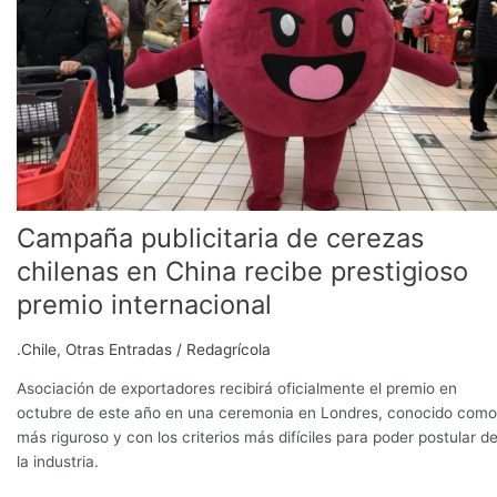
cerezas
chilenas
en
China
recibe
prestigioso
premio
internacional
Campaña publicitaria de cerezas
chilenas en China recibe prestigioso
premio internacional
.Chile
,
Otras Entradas
/
Redagrícola
Asociación de exportadores recibirá oficialmente el premio en
octubre de este año en una ceremonia en Londres, conocido como
más riguroso y con los criterios más difíciles para poder postular d
la industria.