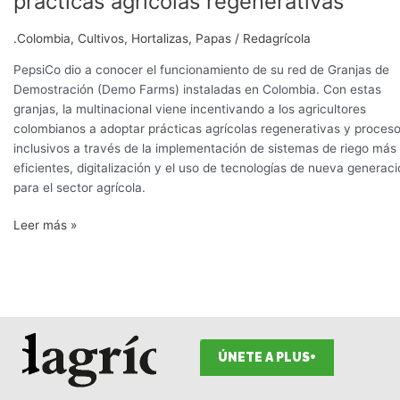
prácticas agrícolas regenerativas
tecnología
y
.Colombia
,
Cultivos
,
Hortalizas
,
Papas
/
Redagrícola
prácticas
agrícolas
PepsiCo dio a conocer el funcionamiento de su red de Granjas de
regenerativas
Demostración (Demo Farms) instaladas en Colombia. Con estas
granjas, la multinacional viene incentivando a los agricultores
colombianos a adoptar prácticas agrícolas regenerativas y proces
inclusivos a través de la implementación de sistemas de riego más
eficientes, digitalización y el uso de tecnologías de nueva generac
para el sector agrícola.
Leer más »
ÚNETE A PLUS+