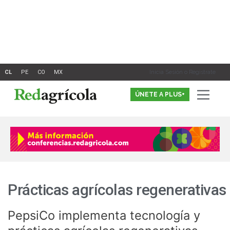
Ir
al
contenido
Inicia Sesión o Registrate
ÚNETE A PLUS+
Prácticas agrícolas regenerativas
PepsiCo implementa tecnología y
PepsiCo
implementa