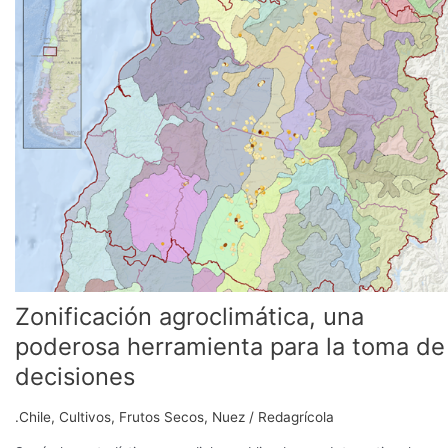
una
poderosa
herramienta
para
la
toma
de
decisiones
Zonificación agroclimática, una
poderosa herramienta para la toma de
decisiones
.Chile
,
Cultivos
,
Frutos Secos
,
Nuez
/
Redagrícola