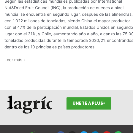
Según las estadísticas mundiales publicadas por International
Nut&Dried Fruit Council (INC), la producción de nueces a nivel
mundial se encuentra en segundo lugar, después de las almendras,
con 1.022 millones de toneladas, siendo China el mayor productor
con el 47% de la participación mundial, Estados Unidos en segundo
lugar con el 31%, y Chile, aumentando año a año, alcanzó las 75.0
toneladas producidas durante la temporada 2020/21, encontrándo
dentro de los 10 principales países productores.
Leer más »
ÚNETE A PLUS+
F
I
T
L
Y
S
a
n
w
i
o
p