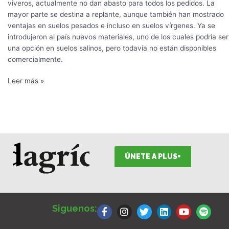
palto
viveros, actualmente no dan abasto para todos los pedidos. La
en
mayor parte se destina a replante, aunque también han mostrado
Chile
ventajas en suelos pesados e incluso en suelos vírgenes. Ya se
introdujeron al país nuevos materiales, uno de los cuales podría ser
una opción en suelos salinos, pero todavía no están disponibles
comercialmente.
Leer más »
ÚNETE A PLUS+
F
I
T
L
Y
S
a
n
w
i
o
p
Siguenos:
c
s
i
n
u
o
e
t
t
k
t
t