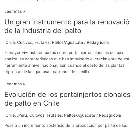
Leer más »
Un gran instrumento para la renovaci
Un
gran
de la industria del palto
instrumento
para
.Chile
,
Cultivos
,
Frutales
,
Paltos/Aguacate
/
Redagrícola
la
renovación
El mayor viverista de paltos sobre portainjertos clonales del país
de
analiza las características que han impulsado el crecimiento de est
la
herramienta a nivel nacional, aun cuando el costo de las plantas
industria
triplica al de las que usan patrones de semilla.
del
Leer más »
palto
Evolución de los portainjertos clonale
Evolución
de
de palto en Chile
los
portainjertos
.Chile
,
.Perú
,
Cultivos
,
Frutales
,
Paltos/Aguacate
/
Redagrícola
clonales
de
Pese a un incremento sostenido de la producción por parte de los