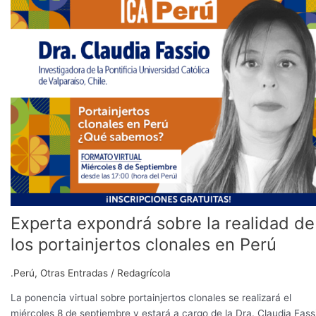
sobre
la
realidad
de
los
portainjertos
clonales
en
Perú
Experta expondrá sobre la realidad de
los portainjertos clonales en Perú
.Perú
,
Otras Entradas
/
Redagrícola
La ponencia virtual sobre portainjertos clonales se realizará el
miércoles 8 de septiembre y estará a cargo de la Dra. Claudia Fass