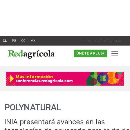
Ir
al
contenido
Inicia Sesión o Registrate
ÚNETE A PLUS+
POLYNATURAL
INIA presentará avances en las
INIA
presentará