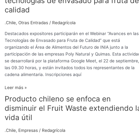
tecnologías de envasado para fruta de
avances
calidad
en
las
.Chile
,
Otras Entradas
/
Redagrícola
tecnologías
de
Destacados expositores participarán en el Webinar “Avances en las
envasado
Tecnologías de Envasado para Fruta de Calidad” que está
para
organizando el Área de Alimentos del Futuro de INIA junto a la
fruta
participación de las empresas Poly Natural y Quimas. Esta activida
de
se desarrollará por la plataforma Google Meet, el 22 de septiembre
calidad
las 09.30 horas, y están invitados todos los representantes de la
cadena alimentaria. Inscripciones aquí
Leer más »
Producto chileno se enfoca en
Producto
chileno
disminuir el Fruit Waste extendiendo l
se
vida útil
enfoca
en
.Chile
,
Empresas
/
Redagrícola
disminuir
el