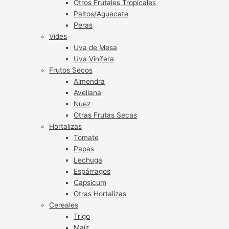
Otros Frutales Tropicales
Paltos/Aguacate
Peras
Vides
Uva de Mesa
Uva Vinífera
Frutos Secos
Almendra
Avellana
Nuez
Otras Frutas Secas
Hortalizas
Tomate
Papas
Lechuga
Espárragos
Capsicum
Otras Hortalizas
Cereales
Trigo
Maíz