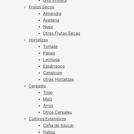
Uva Vinífera
Frutos Secos
Almendra
Avellana
Nuez
Otras Frutas Secas
Hortalizas
Tomate
Papas
Lechuga
Espárragos
Capsicum
Otras Hortalizas
Cereales
Trigo
Maíz
Arroz
Otros Cereales
Cultivos Extensivos
Caña de Azúcar
Palma