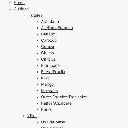
Home
Cultivos
Frutales
Arándano
Avellano Europeo
Banano
Carozos
Cereza
Ciruelo
Cítricos
Frambuesa
Fresa/Frutilla
Kiwi
Mango
Manzana
Otros Frutales Tropicales
Paltos/Aguacate
Peras
Vides
Uva de Mesa