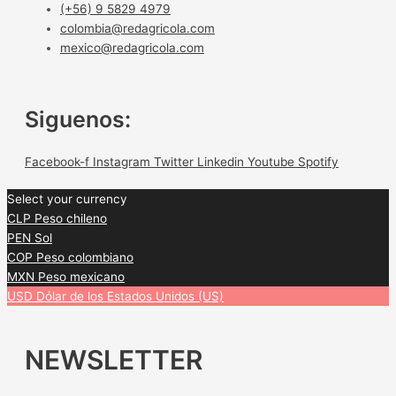
(+56) 9 5829 4979
colombia@redagricola.com
mexico@redagricola.com
Siguenos:
Facebook-f
Instagram
Twitter
Linkedin
Youtube
Spotify
Select your currency
CLP
Peso chileno
PEN
Sol
COP
Peso colombiano
MXN
Peso mexicano
USD
Dólar de los Estados Unidos (US)
NEWSLETTER