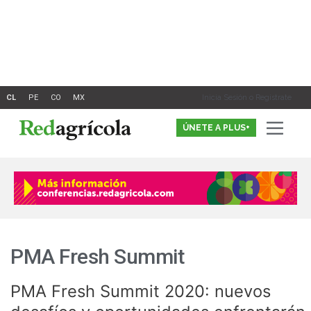
Ir
al
contenido
Inicia Sesión o Registrate
ÚNETE A PLUS+
PMA Fresh Summit
PMA Fresh Summit 2020: nuevos
PMA
Fresh