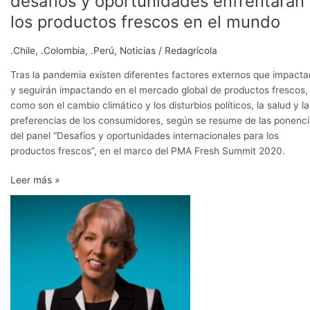
desafíos y oportunidades enfrentarán
Summit
los productos frescos en el mundo
2020:
nuevos
.Chile
,
.Colombia
,
.Perú
,
Noticias
/
Redagrícola
desafíos
y
Tras la pandemia existen diferentes factores externos que impacta
oportunidades
y seguirán impactando en el mercado global de productos frescos,
enfrentarán
como son el cambio climático y los disturbios políticos, la salud y la
los
preferencias de los consumidores, según se resume de las ponenc
productos
del panel “Desafíos y oportunidades internacionales para los
frescos
productos frescos”, en el marco del PMA Fresh Summit 2020.
en
el
Leer más »
mundo
“Se
están
formando
nuevas
asociaciones
en
las
cadenas