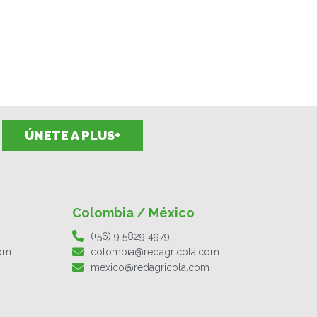
ÚNETE A PLUS+
Colombia / México
(+56) 9 5829 4979
com
colombia@redagricola.com
mexico@redagricola.com