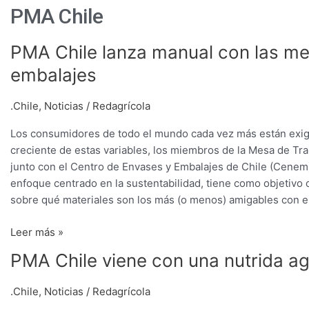
PMA Chile
PMA
PMA Chile lanza manual con las me
Chile
embalajes
lanza
manual
.Chile
,
Noticias
/
Redagrícola
con
las
Los consumidores de todo el mundo cada vez más están exig
mejores
creciente de estas variables, los miembros de la Mesa de Tr
prácticas
junto con el Centro de Envases y Embalajes de Chile (Cenem)
en
enfoque centrado en la sustentabilidad, tiene como objetivo o
materia
sobre qué materiales son los más (o menos) amigables con el
de
embalajes
Leer más »
PMA
PMA Chile viene con una nutrida a
Chile
viene
.Chile
,
Noticias
/
Redagrícola
con