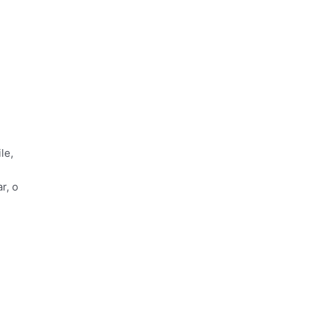
le,
r, o