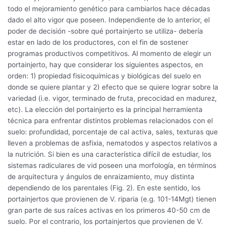
todo el mejoramiento genético para cambiarlos hace décadas
dado el alto vigor que poseen. Independiente de lo anterior, el
poder de decisión -sobre qué portainjerto se utiliza- debería
estar en lado de los productores, con el fin de sostener
programas productivos competitivos. Al momento de elegir un
portainjerto, hay que considerar los siguientes aspectos, en
orden: 1) propiedad fisicoquímicas y biológicas del suelo en
donde se quiere plantar y 2) efecto que se quiere lograr sobre la
variedad (i.e. vigor, terminado de fruta, precocidad en madurez,
etc). La elección del portainjerto es la principal herramienta
técnica para enfrentar distintos problemas relacionados con el
suelo: profundidad, porcentaje de cal activa, sales, texturas que
lleven a problemas de asfixia, nematodos y aspectos relativos a
la nutrición. Si bien es una característica difícil de estudiar, los
sistemas radiculares de vid poseen una morfología, en términos
de arquitectura y ángulos de enraizamiento, muy distinta
dependiendo de los parentales (Fig. 2). En este sentido, los
portainjertos que provienen de V. riparia (e.g. 101-14Mgt) tienen
gran parte de sus raíces activas en los primeros 40-50 cm de
suelo. Por el contrario, los portainjertos que provienen de V.