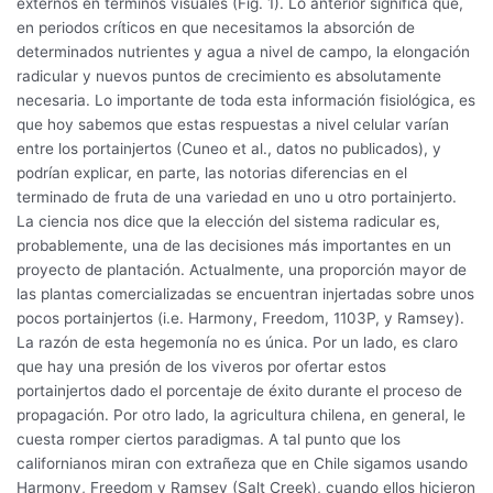
externos en términos visuales (Fig. 1). Lo anterior significa que,
en periodos críticos en que necesitamos la absorción de
determinados nutrientes y agua a nivel de campo, la elongación
radicular y nuevos puntos de crecimiento es absolutamente
necesaria. Lo importante de toda esta información fisiológica, es
que hoy sabemos que estas respuestas a nivel celular varían
entre los portainjertos (Cuneo et al., datos no publicados), y
podrían explicar, en parte, las notorias diferencias en el
terminado de fruta de una variedad en uno u otro portainjerto.
La ciencia nos dice que la elección del sistema radicular es,
probablemente, una de las decisiones más importantes en un
proyecto de plantación. Actualmente, una proporción mayor de
las plantas comercializadas se encuentran injertadas sobre unos
pocos portainjertos (i.e. Harmony, Freedom, 1103P, y Ramsey).
La razón de esta hegemonía no es única. Por un lado, es claro
que hay una presión de los viveros por ofertar estos
portainjertos dado el porcentaje de éxito durante el proceso de
propagación. Por otro lado, la agricultura chilena, en general, le
cuesta romper ciertos paradigmas. A tal punto que los
californianos miran con extrañeza que en Chile sigamos usando
Harmony, Freedom y Ramsey (Salt Creek), cuando ellos hicieron