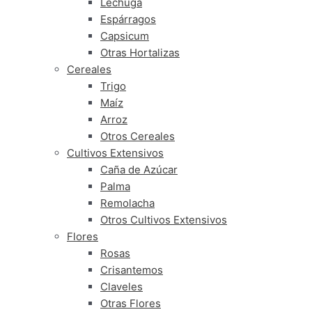
Lechuga
Espárragos
Capsicum
Otras Hortalizas
Cereales
Trigo
Maíz
Arroz
Otros Cereales
Cultivos Extensivos
Caña de Azúcar
Palma
Remolacha
Otros Cultivos Extensivos
Flores
Rosas
Crisantemos
Claveles
Otras Flores