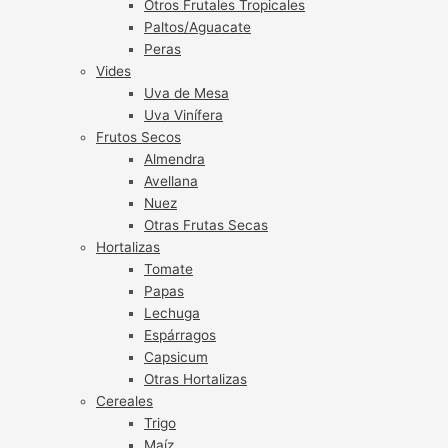
Otros Frutales Tropicales
Paltos/Aguacate
Peras
Vides
Uva de Mesa
Uva Vinífera
Frutos Secos
Almendra
Avellana
Nuez
Otras Frutas Secas
Hortalizas
Tomate
Papas
Lechuga
Espárragos
Capsicum
Otras Hortalizas
Cereales
Trigo
Maíz