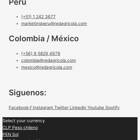
Perú
(+51) 1 242 3677
marketingperu@redagricola.com
Colombia / México
(+56) 9 5829 4979
colombia@redagricola.com
mexico@redagricola.com
Siguenos:
Facebook-f
Instagram
Twitter
Linkedin
Youtube
Spotify
Select your currency
CLP
Peso chileno
PEN
Sol