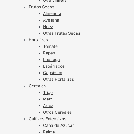
Uva Vinífera
Frutos Secos
Almendra
Avellana
Nuez
Otras Frutas Secas
Hortalizas
Tomate
Papas
Lechuga
Espárragos
Capsicum
Otras Hortalizas
Cereales
Trigo
Maíz
Arroz
Otros Cereales
Cultivos Extensivos
Caña de Azúcar
Palma