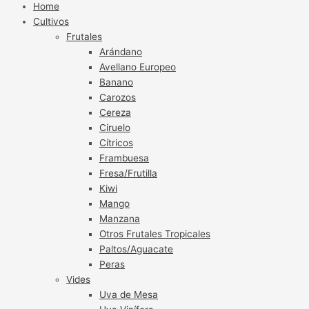
Home
Cultivos
Frutales
Arándano
Avellano Europeo
Banano
Carozos
Cereza
Ciruelo
Cítricos
Frambuesa
Fresa/Frutilla
Kiwi
Mango
Manzana
Otros Frutales Tropicales
Paltos/Aguacate
Peras
Vides
Uva de Mesa