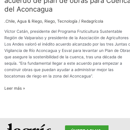
acuerdo de plan de obras para Cuenc
Perfruts
del Aconcagua
destacó
acuerdo
.Chile
,
Agua & Riego
,
Riego
,
Tecnología
/
Redagrícola
de
plan
Víctor Catán, presidente del Programa Fruticultura Sustentable
de
Región de Valparaíso y presidente de la Asociación de Agricultores
obras
Los Andes valoró el inédito acuerdo alcanzado por las tres Juntas 
para
Vigilancia de Río Aconcagua y Esval para levantar un Plan de Obra
Cuenca
que asegure la sostenibilidad de la cuenca, tras una década de
del
sequía. “Era fundamental llegar a este acuerdo para empezar a
Aconcagua
construir obras que puedan ayudar a administrar mejor las
bocatomas de riego en la zona del Aconcagua”.
Leer más »