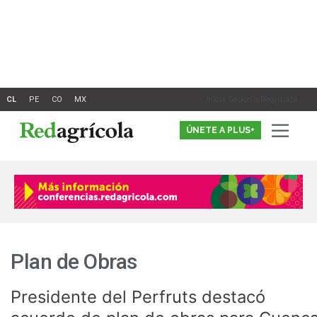
Ir
al
contenido
Inicia Sesión o Registrate
ÚNETE A PLUS+
Plan de Obras
Presidente del Perfruts destacó
Presidente
del